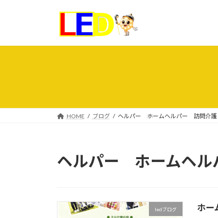
コ
ナ
ン
ビ
テ
ゲ
ン
ー
ツ
シ
へ
ョ
ス
ン
キ
に
ッ
移
プ
動
HOME
ブログ
ヘルパー ホームヘルパー 訪問介護
ヘルパー ホームヘル
ホー
ledブログ