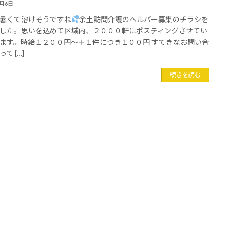
7月6日
暑くて溶けそうですね
余土訪問介護のヘルパー募集のチラシを
した。思いを込めて区域内、２０００軒にポスティングさせてい
ます。時給１２００円～＋１件につき１００円 すてきなお問い合
て […]
続きを読む