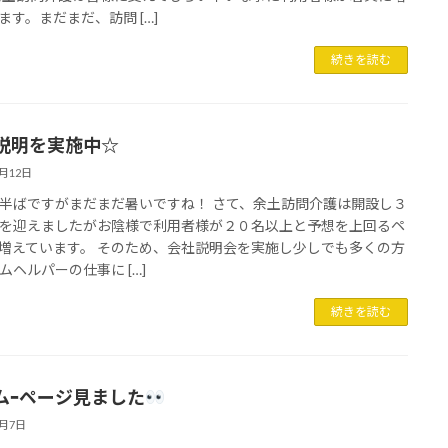
ます。まだまだ、訪問 […]
続きを読む
説明を実施中☆
9月12日
半ばですがまだまだ暑いですね！ さて、余土訪問介護は開設し３
を迎えましたがお陰様で利用者様が２０名以上と予想を上回るペ
増えています。 そのため、会社説明会を実施し少しでも多くの方
ムヘルパーの仕事に […]
続きを読む
ムｰページ見ました
9月7日