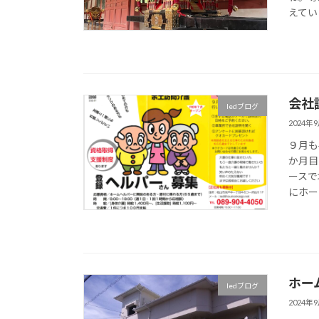
えてい
会社
ledブログ
2024年
９月も
か月目
ースで
にホー
ホー
ledブログ
2024年