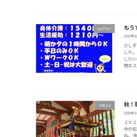
もう
ledブログ
2025年
少しず
した。
したい
問のス
秋！
お知らせ
2024年
２０２
中の松
ね。 