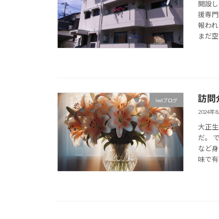
開設し
援専門
報われ
まだ空
訪問
ledブログ
2024年
大正生
だ。 
など身
味で有