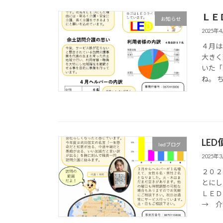
ＬＥ
お知らせ
2025年
４月は
大きく
いた「
ね。 
LED
ledブログ
2025年
２０２
とにし
ＬＥＤ
→ 介