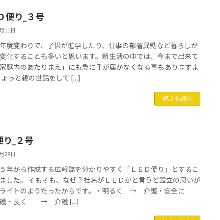
Ｄ便り_３号
4月11日
年度変わりで、子供が進学したり、仕事の部署異動など暮らしが
変化することも多いと思います。新生活の中では、今まで出来て
家庭内のあたりまえ」にも急に手が届かなくなる事もありますよ
ちょっと親の世話をして […]
続きを読む
便り_２号
3月29日
５年から作成する広報誌を分かりやすく「ＬＥＤ便り」とするこ
ました。 そもそも、なぜ？社名がＬＥＤかと言うと設立の思いが
ライトのようだったからです。・明るく → 介護・安全に
護・長く → 介護 […]