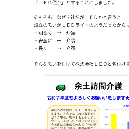
日
「ＬＥＤ便り」とすることにしました。
時
:
そもそも、なぜ？社名がＬＥＤかと言うと
設立の思いがＬＥＤライトのようだったから
・明るく → 介護
・安全に → 介護
・長く → 介護
そんな思いを付けて株式会社ＬＥＤと名付け