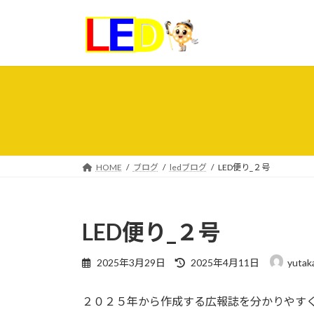
コ
ナ
ン
ビ
テ
ゲ
ン
ー
ツ
シ
へ
ョ
ス
ン
キ
に
ッ
移
プ
動
HOME
ブログ
ledブログ
LED便り_２号
LED便り_２号
最
2025年3月29日
2025年4月11日
yutak
終
更
２０２５年から作成する広報誌を分かりやす
新